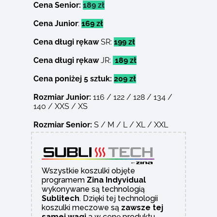
Cena Senior:
189 zł
Cena Junior
:
169 zł
Cena długi rękaw
SR:
199 zł
Cena długi rękaw
JR:
189 zł
Cena poniżej 5 sztuk:
209 zł
Rozmiar Junior:
116 / 122 / 128 / 134 /
140 / XXS / XS
Rozmiar Senior:
S / M / L / XL / XXL
Wszystkie koszulki objęte
programem
Zina Indyvidual
wykonywane są technologią
Sublitech
. Dzięki tej technologii
koszulki meczowe są
zawsze tej
samej wagi
a w cenę produktu