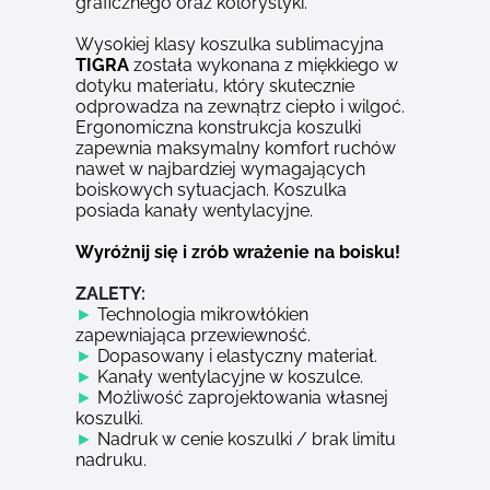
graficznego oraz kolorystyki.
Wysokiej klasy koszulka sublimacyjna
TIGRA
została wykonana z miękkiego w
dotyku materiału, który skutecznie
odprowadza na zewnątrz ciepło i wilgoć.
Ergonomiczna konstrukcja koszulki
zapewnia maksymalny komfort ruchów
nawet w najbardziej wymagających
boiskowych sytuacjach. Koszulka
posiada kanały wentylacyjne.
Wyróżnij się i zrób wrażenie na boisku!
ZALETY:
Technologia mikrowłókien
►
zapewniająca przewiewność.
Dopasowany i elastyczny materiał.
►
Kanały wentylacyjne w koszulce.
►
Możliwość zaprojektowania własnej
►
koszulki.
Nadruk w cenie koszulki / brak limitu
►
nadruku.