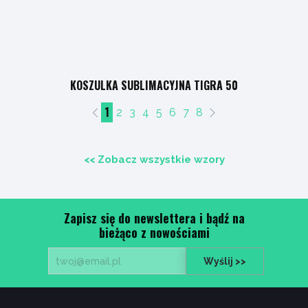
KOSZULKA SUBLIMACYJNA TIGRA 50
1
2
3
4
5
6
7
8
<< Zobacz wszystkie wzory
Zapisz się do newslettera i bądź na
bieżąco z nowościami
Wyślij >>